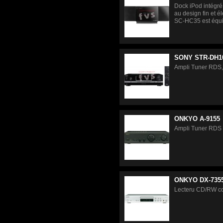
Dock iPod intégré
au design fin et 
SC-HC35 est équip
SONY STR-DH1
Ampli Tuner RDS
ONKYO A-9155
Ampli Tuner RDS
ONKYO DX-735
Lecteru CD/RW c