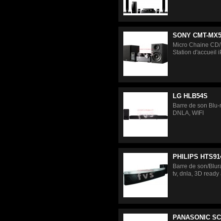
SONY CMT-MX5
Micro Chaine CD
Station d'accueil
LG HLB54S
Barre de son Blu-
DNLA, WIFI
PHILIPS HTS91
Barre de son/Blu
tv, dnla, 3D ready
PANASONIC SC