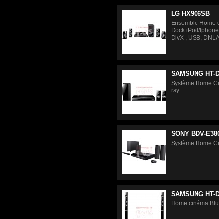
LG HX906SB
Ensemble Home ci
Dock iPod/Iphone
DivX , USB, DNLA
SAMSUNG HT-D
Système Home Cin
ray
SONY BDV-E38
Système Home Ci
SAMSUNG HT-D
Home cinéma Blu-