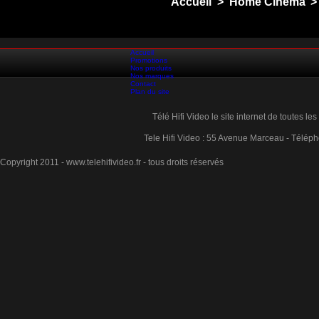
Accueil
>
Home Cinema
>
Accueil
Promotions
Nos produits
Nos marques
Contact
Plan du site
Télé Hifi Video le site internet de toutes l
Tele Hifi Video : 55 Avenue Marceau - Téléph
Copyright 2011 - www.telehifivideo.fr - tous droits réservés