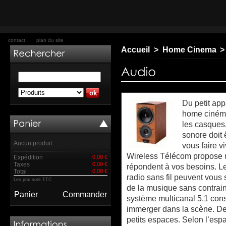
contact
plan du site
Accueil
>
Home Cinema
>
Du petit ap
home cinéma
les casques,
sonore doit 
Aucun produit
vous faire v
Wireless Télécom propose u
Expédition
0,00 €
Taxes
0,00 €
répondent à vos besoins. Les
Total
0,00 €
radio sans fil peuvent vous 
Les prix sont TTC
de la musique sans contrai
Panier
Commander
système multicanal 5.1 cons
immerger dans la scène. De
petits espaces. Selon l’esp