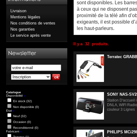
sont disponibles. Les barre
à ceux qui ne disposent pa
Livraison
proximité de la télé afin d’o
Mentions légales
exigeants, il est possible d
Nos conditions de ventes
les haut-parleurs.
Nos garanties
Le service après vente
Il y a 32 produits.
Terratec GRAB
Catalogue
SONY NAS-SV2
Disponibilité
v
Station D'accueil
En stock
(32)
DNLA, WIFI Radio 
Non disponible
(0)
couleur 3 Lignes
Etat
v
Neuf
(32)
Occasion
(0)
Reconditionné
(0)
Fabricant
v
PHILIPS MCi29
Terratec
(1)