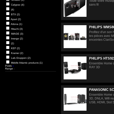
Toute votre musiq
sans fil
Calypso
(4)
(4)
BTX
(2)
Apart
(2)
Atlona
(1)
PHILIPS WMS8
Hitachi
(3)
Profitez d'un son 
IMAGE
(3)
les pièces avec M
Imerge
(2)
enceintes ClariSo
(2)
KEF
(2)
Kramer
(2)
Lab.Gruppen
(2)
PHILIPS HTS92
Middle Atlantic products
(1)
Ensemble Home ci
Poids
v
RAY 3D
Range :
PANASONIC SC
Ensemble Home c
3D, DNLA, Wifi r
USB, HDMI, Slot