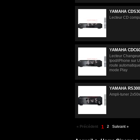
YAMAHA CDS3
Lecteur CD com
YAMAHA CDC6
Lecteur Changeur
Ipod/iPhone sur
route automatique 
mode Play
YAMAHA RS30
Ampli-tuner 2x50
1
« Précédent
2
Suivant »