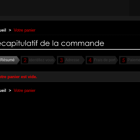
ueil
>
Votre panier
Résumé
Identifiez-vous
Adresse
Frais de port
Paieme
tre panier est vide.
ueil
>
Votre panier