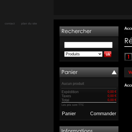
contact
plan du site
Acc
Vo
Aucun produit
Acc
Expédition
0,00 €
Taxes
0,00 €
Total
0,00 €
Les prix sont TTC
Panier
Commander