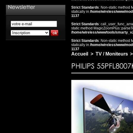
Strict Standards
: Non-static method 
statically in
/home/wireless/www/mod
1137
Strict Standards
: call_user_func_arra
static method MagicZoomPlus::parseTem
/home/wireless/www/tools/smarty_v
Strict Standards
: Non-static method 
statically in
/home/wireless/www/mod
1137
Accueil
>
TV / Moniteurs
>