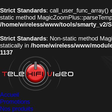
Strict Standards
: call_user_func_array() 
static method MagicZoomPlus::parseTemplat
/home/wireless/www/tools/smarty_v2/S
Strict Standards
: Non-static method Magi
statically in
/home/wireless/www/modul
1137
Accueil
Promotions
Nos produits