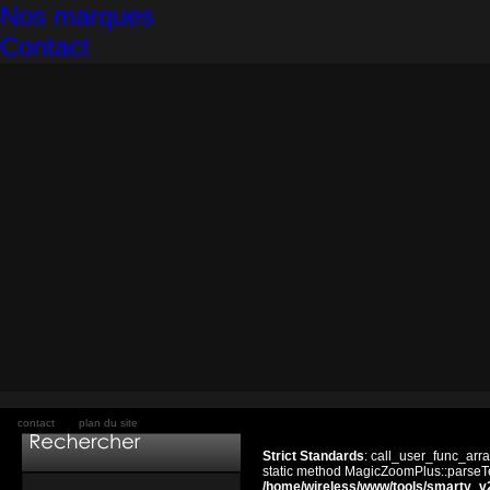
Nos marques
Contact
contact
plan du site
Strict Standards
: call_user_func_arra
static method MagicZoomPlus::parseTem
/home/wireless/www/tools/smarty_v