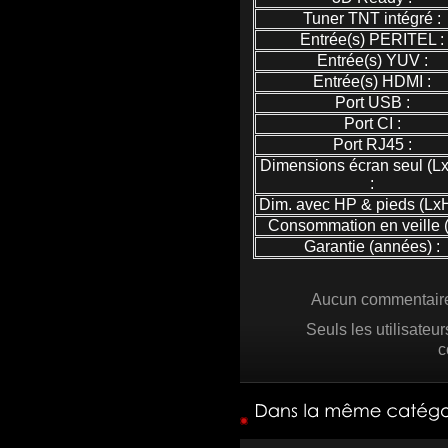
Tuner TNT intégré :
Entrée(s) PERITEL :
Entrée(s) YUV :
Entrée(s) HDMI :
Port USB :
Port CI :
Port RJ45 :
Dimensions écran seul (L
:
Dim. avec HP & pieds (LxH
Consommation en veille (
Garantie (années) :
Aucun commentaire 
Seuls les utilisateu
c