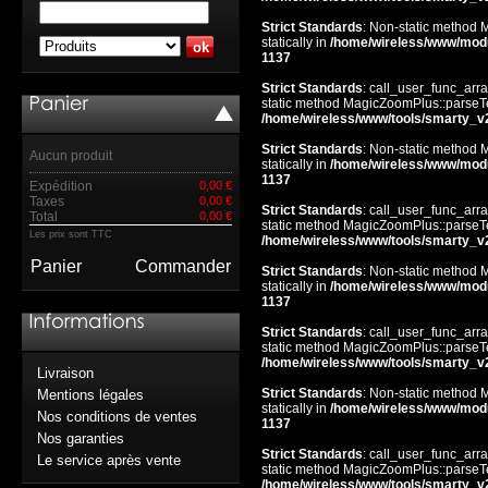
Strict Standards
: Non-static method 
statically in
/home/wireless/www/mod
1137
Strict Standards
: call_user_func_arra
static method MagicZoomPlus::parseTem
/home/wireless/www/tools/smarty_v
Strict Standards
: Non-static method 
Aucun produit
statically in
/home/wireless/www/mod
1137
Expédition
0,00 €
Taxes
0,00 €
Strict Standards
: call_user_func_arra
Total
0,00 €
static method MagicZoomPlus::parseTem
Les prix sont TTC
/home/wireless/www/tools/smarty_v
Panier
Commander
Strict Standards
: Non-static method 
statically in
/home/wireless/www/mod
1137
Strict Standards
: call_user_func_arra
static method MagicZoomPlus::parseTem
/home/wireless/www/tools/smarty_v
Livraison
Strict Standards
: Non-static method 
Mentions légales
statically in
/home/wireless/www/mod
Nos conditions de ventes
1137
Nos garanties
Strict Standards
: call_user_func_arra
Le service après vente
static method MagicZoomPlus::parseTem
/home/wireless/www/tools/smarty_v