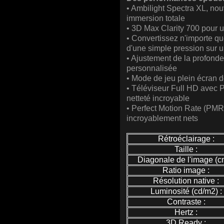
• Ambilight Spectra XL, nou
immersion totale
• 3D Max Clarity 700 pour 
• Convertissez n'importe q
d'une simple pression sur u
• Ajustement de la profond
personnalisée
• Mode de jeu plein écran d
• Téléviseur Full HD avec 
netteté incroyable
• Perfect Motion Rate (PM
incroyablement nets
Rétroéclairage :
Taille :
Diagonale de l'image (cm
Ratio image :
Résolution native :
Luminosité (cd/m2) :
Contraste :
Hertz :
3D Ready :