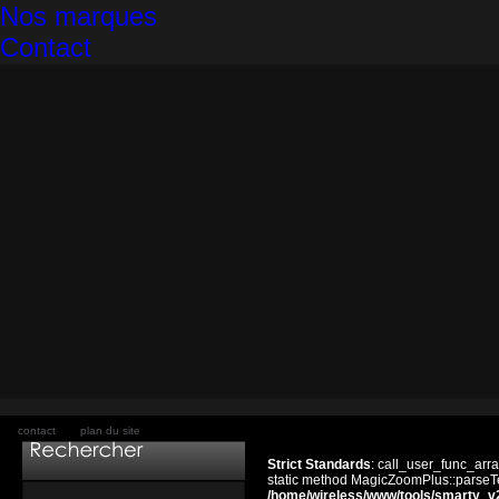
Nos marques
Contact
contact
plan du site
Strict Standards
: call_user_func_arra
static method MagicZoomPlus::parseTem
/home/wireless/www/tools/smarty_v