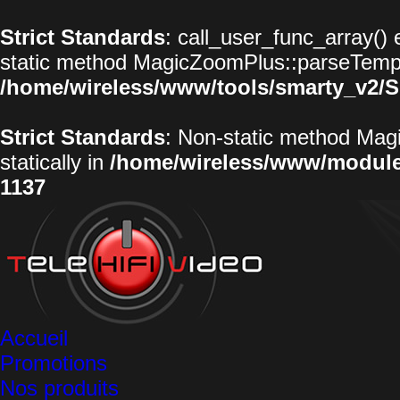
Strict Standards
: call_user_func_array() 
static method MagicZoomPlus::parseTemplat
/home/wireless/www/tools/smarty_v2/S
Strict Standards
: Non-static method Magi
statically in
/home/wireless/www/modul
1137
Accueil
Promotions
Nos produits