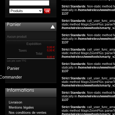
Strict Standards
: Non-static method 
statically in
/home/wireless/www/mod
1137
Strict Standards
: call_user_func_arra
static method MagicZoomPlus::parseTem
/home/wireless/www/tools/smarty_v
Strict Standards
: Non-static method 
Aucun produit
statically in
/home/wireless/www/mod
1137
Expédition
0,00 €
Strict Standards
: call_user_func_arra
Taxes
0,00 €
static method MagicZoomPlus::parseTem
Total
/home/wireless/www/tools/smarty_v
0,00 €
Les prix sont TTC
Strict Standards
: Non-static method 
statically in
/home/wireless/www/mod
Panier
1137
Commander
Strict Standards
: call_user_func_arra
static method MagicZoomPlus::parseTem
/home/wireless/www/tools/smarty_v
Strict Standards
: Non-static method 
statically in
/home/wireless/www/mod
1137
Livraison
Strict Standards
: call_user_func_arra
Mentions légales
static method MagicZoomPlus::parseTem
Nos conditions de ventes
/home/wireless/www/tools/smarty_v