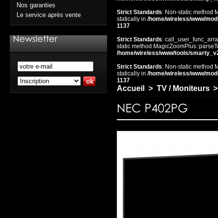
Nos garanties
Strict Standards
: Non-static method 
Le service après vente
statically in
/home/wireless/www/mod
1137
Strict Standards
: call_user_func_arra
static method MagicZoomPlus::parseTem
/home/wireless/www/tools/smarty_v
Strict Standards
: Non-static method 
statically in
/home/wireless/www/mod
1137
Accueil
>
TV / Moniteurs
>