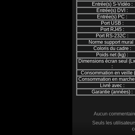
Entrée(s) S-Vidéo :
Entrée(s) DVI :
Entrée(s) PC :
Port USB :
Port RJ45 :
Port RS-232C :
Norme support mural 
Coloris du cadre :
Poids net (kg) :
Dimensions écran seul (L
:
Consommation en veille (
Consommation en marche 
Livré avec :
Garantie (années) :
Aucun commentaire 
Seuls les utilisateu
c