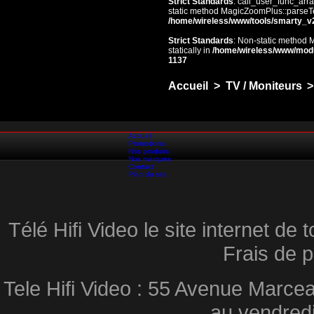
Strict Standards
: call_user_func_arra
static method MagicZoomPlus::parseTem
/home/wireless/www/tools/smarty_v
Strict Standards
: Non-static method 
statically in
/home/wireless/www/mod
1137
Accueil
>
TV / Moniteurs
>
Accueil
Promotions
Nos produits
Nos marques
Contact
Plan du site
Télé Hifi Video le site internet d
Frais de p
Tele Hifi Video : 55 Avenue Marcea
au vendred