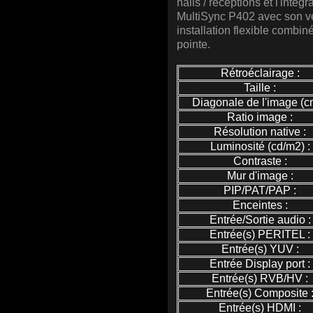
halls / réceptions et l'intég
MultiSync P402 avec son ve
installation flexible combi
pointe.
Rétroéclairage :
Taille :
Diagonale de l'image (cm
Ratio image :
Résolution native :
Luminosité (cd/m2) :
Contraste :
Mur d'image :
PIP/PAT/PAP :
Enceintes :
Entrée/Sortie audio :
Entrée(s) PERITEL :
Entrée(s) YUV :
Entrée Display port :
Entrée(s) RVB/HV :
Entrée(s) Composite 
Entrée(s) HDMI :