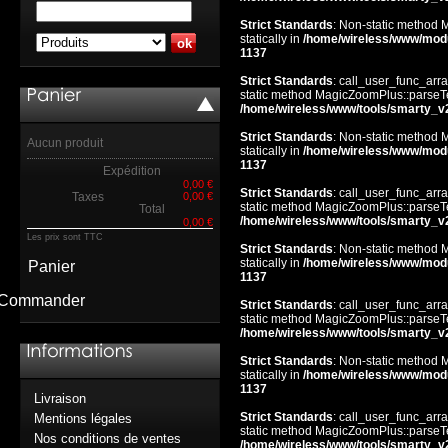
Strict Standards
: Non-static method 
statically in
/home/wireless/www/mod
1137
Strict Standards
: call_user_func_arra
static method MagicZoomPlus::parseTem
/home/wireless/www/tools/smarty_v
Strict Standards
: Non-static method 
Aucun produit
statically in
/home/wireless/www/mod
1137
Expédition
0,00 €
Strict Standards
: call_user_func_arra
Taxes
0,00 €
static method MagicZoomPlus::parseTem
Total
/home/wireless/www/tools/smarty_v
0,00 €
Les prix sont TTC
Strict Standards
: Non-static method 
statically in
/home/wireless/www/mod
Panier
1137
Commander
Strict Standards
: call_user_func_arra
static method MagicZoomPlus::parseTem
/home/wireless/www/tools/smarty_v
Strict Standards
: Non-static method 
statically in
/home/wireless/www/mod
1137
Livraison
Strict Standards
: call_user_func_arra
Mentions légales
static method MagicZoomPlus::parseTem
Nos conditions de ventes
/home/wireless/www/tools/smarty_v