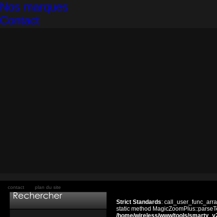
Nos marques
Contact
contact
plan du site
Strict Standards
: call_user_func_arra
static method MagicZoomPlus::parseTem
/home/wireless/www/tools/smarty_v