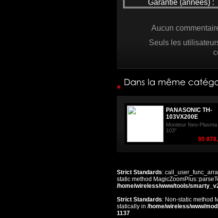
Garantie (années) :
Aucun commentaire 
Seuls les utilisateu
c
PANASONIC TH-
103VX200E
Moniteur Neo-Plasma
103"
95 878
Strict Standards
: call_user_func_arra
static method MagicZoomPlus::parseTem
/home/wireless/www/tools/smarty_v
Strict Standards
: Non-static method 
statically in
/home/wireless/www/mod
1137