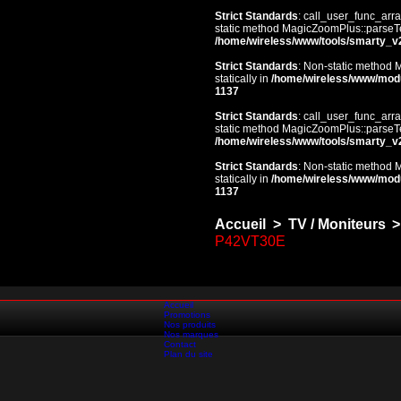
Strict Standards
: call_user_func_arra
static method MagicZoomPlus::parseTem
/home/wireless/www/tools/smarty_v
Strict Standards
: Non-static method 
statically in
/home/wireless/www/mod
1137
Strict Standards
: call_user_func_arra
static method MagicZoomPlus::parseTem
/home/wireless/www/tools/smarty_v
Strict Standards
: Non-static method 
statically in
/home/wireless/www/mod
1137
Accueil
>
TV / Moniteurs
>
P42VT30E
Accueil
Promotions
Nos produits
Nos marques
Contact
Plan du site