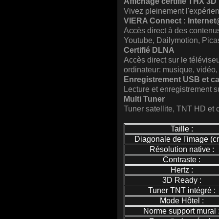
Affichage certifié THX 3D
Vivez pleinement l'expérie
VIERA Connect : Interne
Accès direct à des contenu
Youtube, Dailymotion, Picas
Certifié DLNA
Accès direct sur le télévis
ordinateur: musique, vidéo,
Enregistrement USB et ca
Lecture et enregistrement 
Multi Tuner
Tuner satellite, TNT HD et 
Taille :
Diagonale de l'image (cm
Résolution native :
Contraste :
Hertz :
3D Ready :
Tuner TNT intégré :
Mode Hôtel :
Norme support mural 