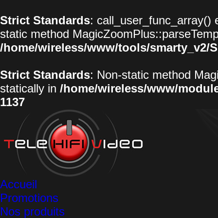
Strict Standards
: call_user_func_array() 
static method MagicZoomPlus::parseTemplat
/home/wireless/www/tools/smarty_v2/S
Strict Standards
: Non-static method Magi
statically in
/home/wireless/www/modul
1137
Accueil
Promotions
Nos produits