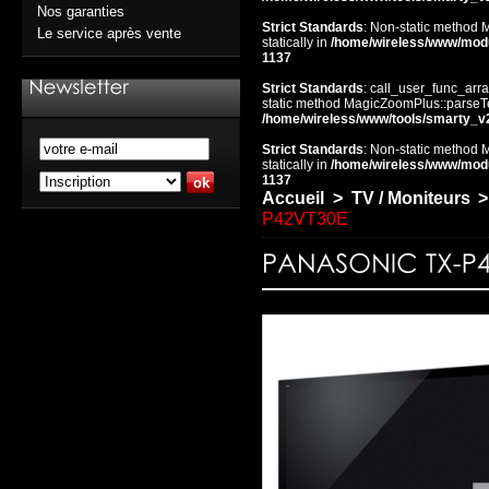
Nos garanties
Strict Standards
: Non-static method 
Le service après vente
statically in
/home/wireless/www/mod
1137
Strict Standards
: call_user_func_arra
static method MagicZoomPlus::parseTem
/home/wireless/www/tools/smarty_v
Strict Standards
: Non-static method 
statically in
/home/wireless/www/mod
1137
Accueil
>
TV / Moniteurs
>
P42VT30E